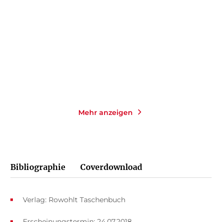
Das Mörderarchiv: Tante
Böse Aussicht
Frances hat ...
Paperback
Taschenbuch
18,00
€
*
14,00
€
*
Merken
Merken
Mehr anzeigen
Bibliographie
Coverdownload
Verlag: Rowohlt Taschenbuch
Erscheinungstermin: 24.07.2018