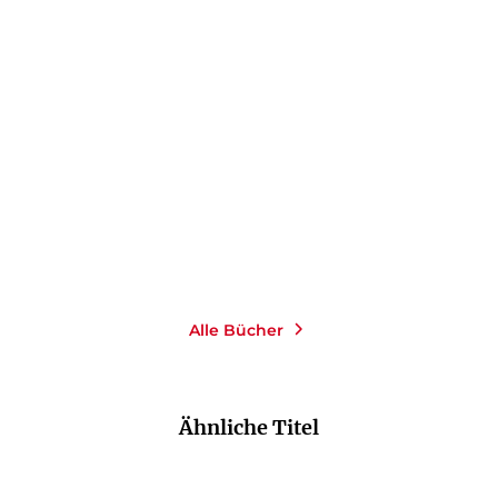
LINDA GRAZE
LINDA GRAZE
Schwarzwälder
Schwarzwälder Morde
Verschwörung
Taschenbuch
Taschenbuch
13,00
€
*
16,00
€
*
Merken
Merken
Alle Bücher
Ähnliche Titel