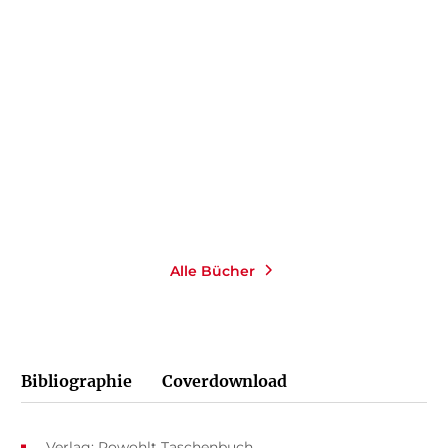
JOHANNA HEINRICH
Glücklich schwanger
Paperback
18,00
€
*
Merken
Alle Bücher
Bibliographie
Coverdownload
Verlag: Rowohlt Taschenbuch