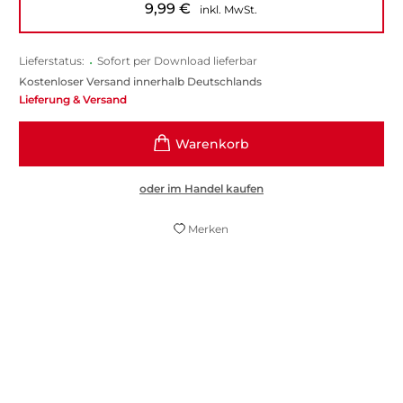
9,99
€
inkl. MwSt.
Lieferstatus:
•
Sofort per Download lieferbar
Kostenloser Versand innerhalb Deutschlands
Lieferung & Versand
oder im Handel kaufen
Merken
Ein anspruchsvoller, hintergründiger
Krimi, bei dem einem die Schweißtropfen
auf der Stirn gefrieren.