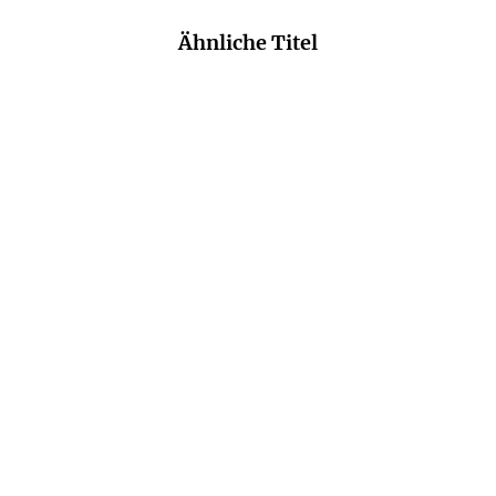
Ähnliche Titel
HORST EVERS
TOVE ALSTERDAL