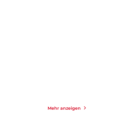
SUSANNE KAISER
INES CALIC
Witch Hunt
Commissaria Iva
Markulin und Der ka ...
Gebundene Ausgabe
Paperback
24,00
€
*
17,00
€
*
Merken
Merken
Mehr anzeigen