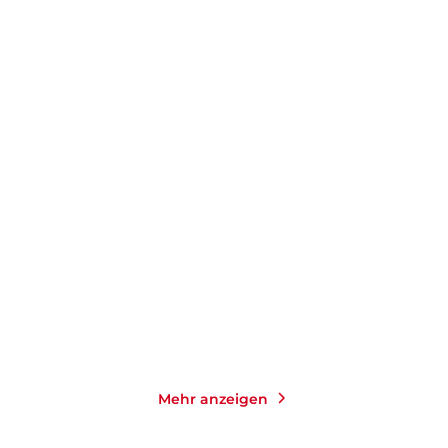
LEENA LEHTOLAINEN
LEENA LEHTOLAINEN
Im Nachhall des Todes
Das Ende des Spiels
Taschenbuch
Taschenbuch
12,00
€
*
11,00
€
*
Merken
Merken
Mehr anzeigen