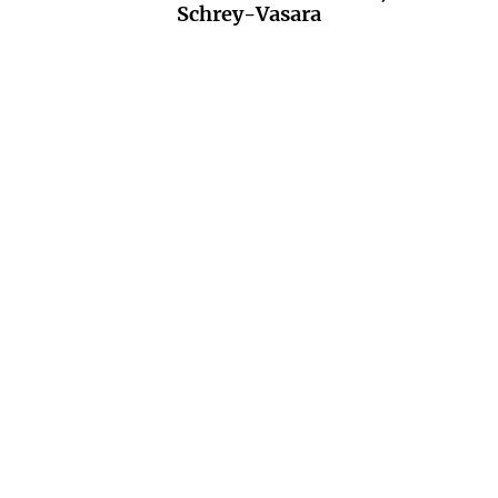
Schrey-Vasara
LEENA LEHTOLAINEN
LEENA LEHTOLAINEN
Die Kälte der Wahrheit
Im Nachhall des Todes