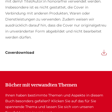
mit dem/r Titel/Autor:in honorarfrei verwendet werden.
Insbesondere ist es nicht gestattet, die Cover in
Verbindung mit anderen Produkten, Waren oder
Dienstleistungen zu verwenden. Zudem weisen wir
ausdrücklich darauf hin, dass die Cover nur originalgetreu
in unveränderter Form abgebildet und nicht bearbeitet
werden dürfen.
Coverdownload
Bücher mit verwandten Themen
Ihnen haben bestimmte Themen und Aspekte in diesem
Buch besonders gefallen? Klicken Sie auf das für Sie
spannende Thema und lassen Sie sich von unseren