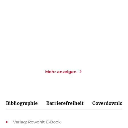
Witch Hunt
Commissaria Iva
Markulin und Der ka ...
Gebundene Ausgabe
Paperback
24,00
€
*
17,00
€
*
Merken
Merken
Mehr anzeigen
Bibliographie
Barrierefreiheit
Coverdownload
Verlag: Rowohlt E-Book