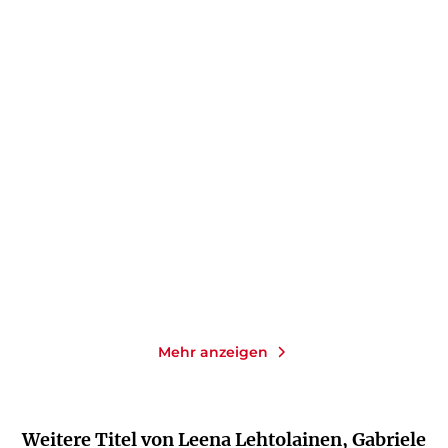
LEENA LEHTOLAINEN
LEENA LEHTOLAINEN
Weiß wie die Unschuld
Die Todesspirale
Taschenbuch
Taschenbuch
8,95
€
*
8,95
€
*
Im Handel kaufen
Merken
Merken
Mehr anzeigen
Weitere Titel von Leena Lehtolainen, Gabriele