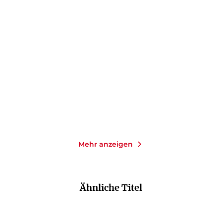
LEENA LEHTOLAINEN
LEENA LEHTOLAINEN
Das Ende des Spiels
Schüsse im Schnee
Taschenbuch
Taschenbuch
11,00
€
*
9,99
€
*
Merken
Merken
Mehr anzeigen
Ähnliche Titel