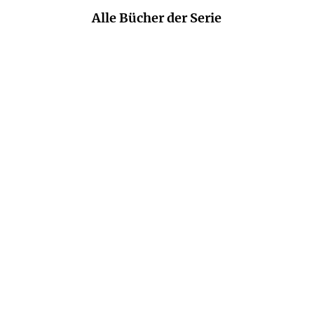
Alle Bücher der Serie
LEENA LEHTOLAINEN
LEENA LEHTOLAINEN
Alle singen im Chor
Auf die feine Art