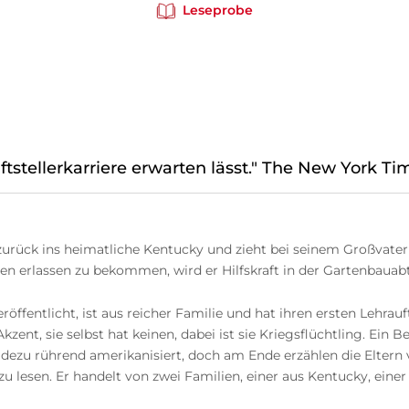
Leseprobe
iftstellerkarriere erwarten lässt." The New York T
rück ins heimatliche Kentucky und zieht bei seinem Großvater ei
 erlassen zu bekommen, wird er Hilfskraft in der Gartenbauabte
röffentlicht, ist aus reicher Familie und hat ihren ersten Lehr
ent, sie selbst hat keinen, dabei ist sie Kriegsflüchtling. Ein Be
eradezu rührend amerikanisiert, doch am Ende erzählen die Elte
zu lesen. Er handelt von zwei Familien, einer aus Kentucky, eine