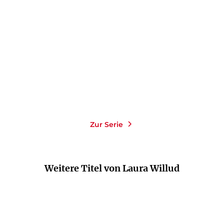
Mismatch
Foul Play
Paperback
Paperback
16,00
€
*
16,00
€
*
Merken
Merken
Zur Serie
Weitere Titel von Laura Willud
NEU