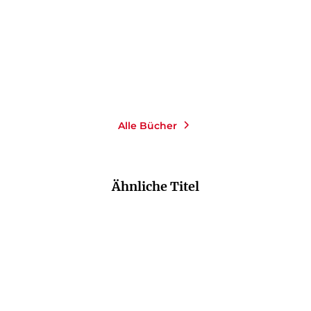
E-Book
Paperback
0,00 €
*
16,00
€
*
Merken
Merken
Alle Bücher
Ähnliche Titel