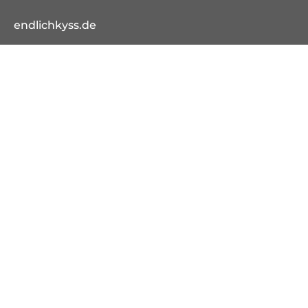
endlichkyss.de
rowohlt-medien.de
rowohlt-theaterverlag.de
Kostenloser
Schnelle
Sofort-Download
Versand
Lieferung
von E-Books
Bestellung auch
als Gast möglich