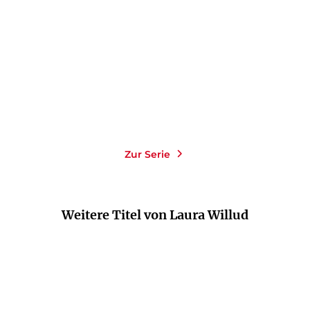
Paperback
Paperback
16,00
€
*
16,00
€
*
Merken
Merken
Zur Serie
Weitere Titel von Laura Willud
NEU