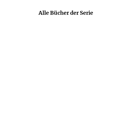
Alle Bücher der Serie
LAURA WILLUD
LAURA WILLUD
Mismatch
Foul Play