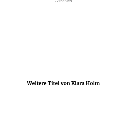
Merken
sind kantig und oft rau, aber doch von einer herzli
nterschwellige Ost-West-Spannungen in die Handlu
Münsterland Zeitung
Weitere Titel von Klara Holm