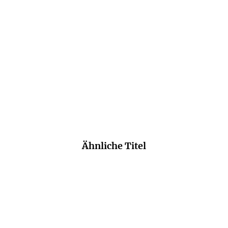
Du bist viel schöner, wenn
ich rech ...
E-Book
9,99
€
*
Merken
Ähnliche Titel