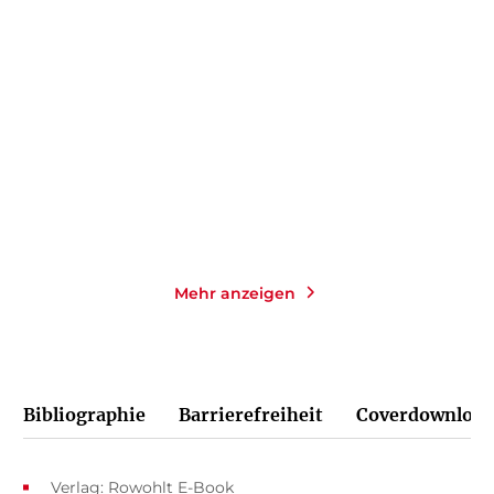
DAVID WAGNER
CHRISTIANE RÖSINGER
Verkin
The Joy of Ageing
Taschenbuch
Gebundene Ausgabe
16,00
€
*
24,00
€
*
Merken
Merken
Mehr anzeigen
Bibliographie
Barrierefreiheit
Coverdownload
Verlag: Rowohlt E-Book