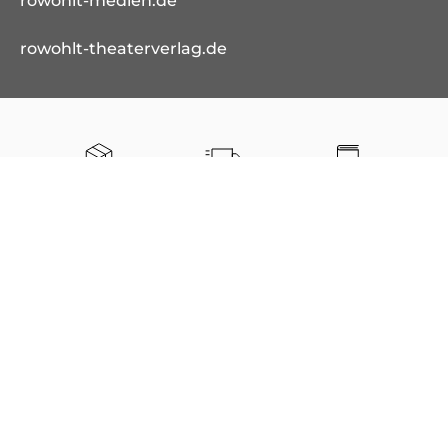
rowohlt-medien.de
rowohlt-theaterverlag.de
Kostenloser
Schnelle
Sofort-Download
Versand
Lieferung
von E-Books
Bestellung auch
als Gast möglich
Unsere Bezahlarten