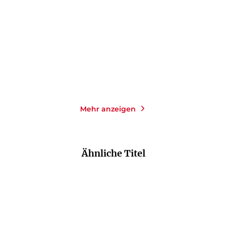
Portugal
Buchhändler
Taschenbuch
Gebundene Ausgabe
14,00
€
*
22,00
€
*
Merken
Merken
Mehr anzeigen
Ähnliche Titel
NEU