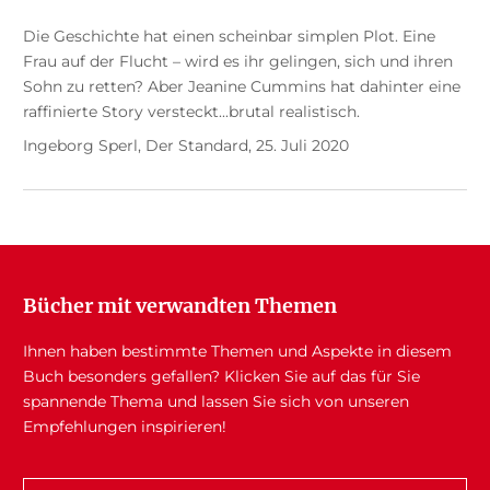
Die Geschichte hat einen scheinbar simplen Plot. Eine
Frau auf der Flucht – wird es ihr gelingen, sich und ihren
Sohn zu retten? Aber Jeanine Cummins hat dahinter eine
raffinierte Story versteckt...brutal realistisch.
Ingeborg Sperl, Der Standard, 25. Juli 2020
Bücher mit verwandten Themen
Ihnen haben bestimmte Themen und Aspekte in diesem
Buch besonders gefallen? Klicken Sie auf das für Sie
spannende Thema und lassen Sie sich von unseren
Empfehlungen inspirieren!