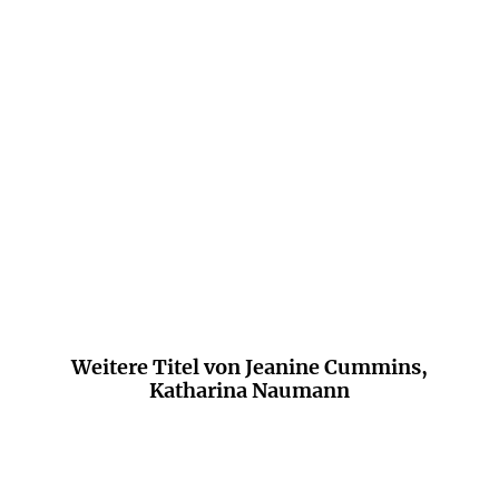
Vom ersten bis zum letzten Satz packend
und beeindruckend.
Don Winslow
Weitere Titel von Jeanine Cummins,
Katharina Naumann