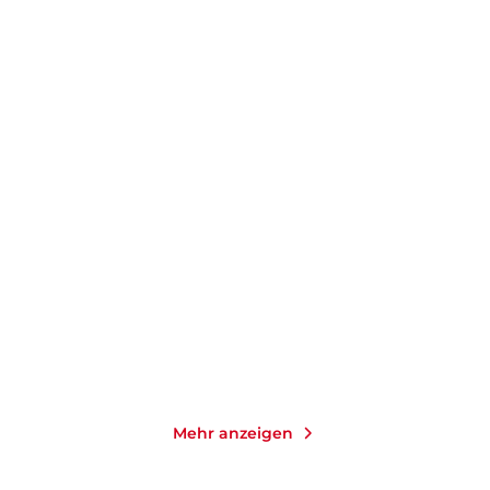
STEFAN KUHLMANN
HEINZ STRUNK
Umweg zum Sommer
Fleisch ist mein Gemüse
Taschenbuch mit Klappen
Taschenbuch mit Klappen
16,00
€
*
15,00
€
*
Merken
Merken
Mehr anzeigen