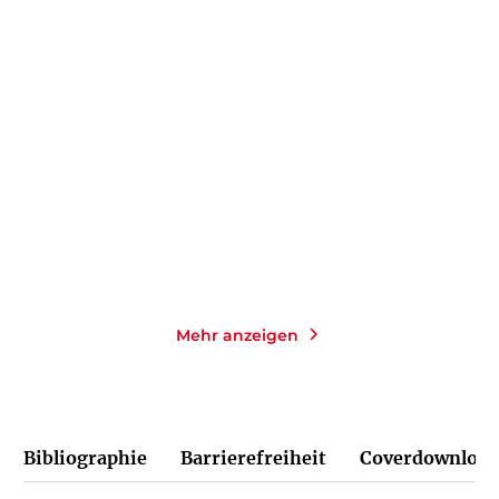
MECHTHILD LEMCKE
JOE MILLER
UĞUR ŞAHIN
...
Johannes Kepler
Projekt Lightspeed
E-Book
E-Book
9,99
€
*
14,99
€
*
Merken
Merken
Mehr anzeigen
Bibliographie
Barrierefreiheit
Coverdownload