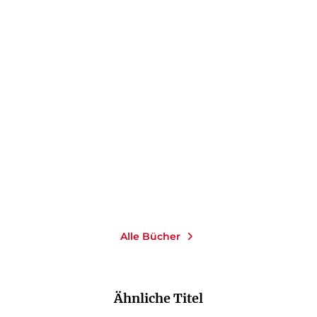
HELMUT HEILAND
Maria Montessori
E-Book
9,99
€
*
Merken
Alle Bücher
Ähnliche Titel