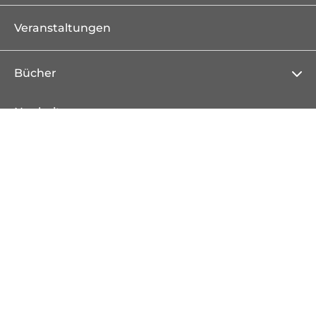
Veranstaltungen
Bücher
Neuheiten
Erscheint demnächst
Bestseller
Serien
Literatur & Unterhaltung
Krimi
Thriller