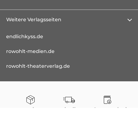
Weitere Verlagsseiten
endlichkyss.de
rowohlt-medien.de
rowohlt-theaterverlag.de
Kostenloser
Schnelle
Sofort-Download
Versand
Lieferung
von E-Books
Bestellung auch