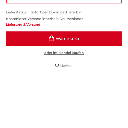
Lieferstatus:
•
Sofort per Download lieferbar
Kostenloser Versand innerhalb Deutschlands
Lieferung & Versand
oder im Handel kaufen
Merken
Gers' launiger Alpenkrimi liefert ein
liebevoll ironisches Porträt der Region.
HÖRZU