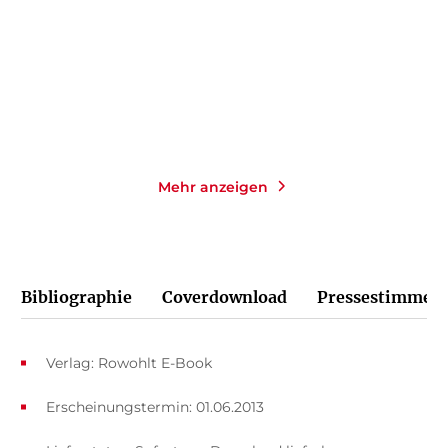
Taschenbuch
Taschenbuch
10,00
€
*
13,00
€
*
Merken
Merken
Mehr anzeigen
Bibliographie
Coverdownload
Pressestimmen
Verlag: Rowohlt E-Book
Erscheinungstermin: 01.06.2013