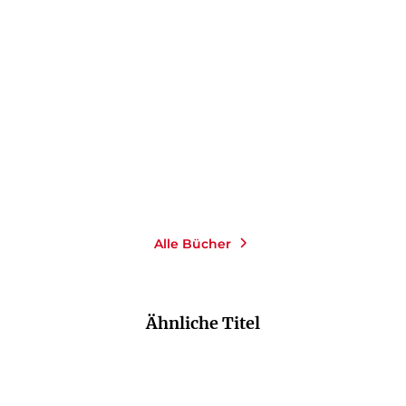
FREDRIKA GERS
FREDRIKA GERS
Gut getroffen
Die Holzhammer-
Methode
Taschenbuch
Taschenbuch
14,00
€
*
10,00
€
*
Im Handel kaufen
Merken
Merken
Alle Bücher
Ähnliche Titel