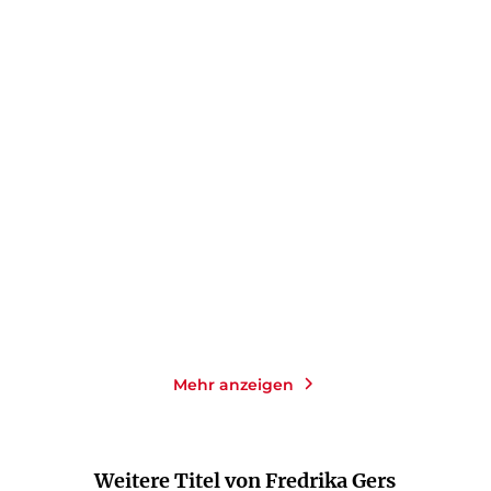
FREDRIKA GERS
FREDRIKA GERS
Gut getroffen
Frühjahrsputz
Taschenbuch
Taschenbuch
14,00
€
*
14,00
€
*
Merken
Merken
Mehr anzeigen
Weitere Titel von Fredrika Gers