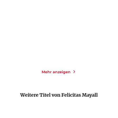
FELICITAS MAYALL
FELICITAS MAYALL
Die Löwin aus Cinque
Wolfstod: Laura
Terre: Laura G ...
Gottbergs vierter F ...
Taschenbuch
Taschenbuch
12,00
€
*
11,00
€
*
Merken
Merken
Mehr anzeigen
Weitere Titel von Felicitas Mayall