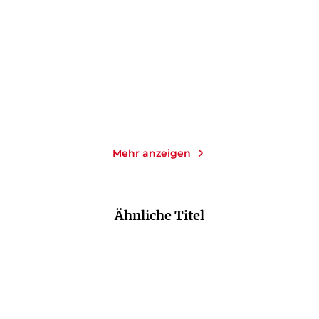
Gottbergs sieb ...
E-Book
Taschenbuch
9,99
€
*
11,00
€
*
Merken
Merken
Mehr anzeigen
Ähnliche Titel