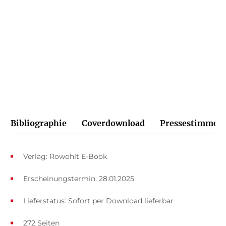
Fähigkeit, Fragestellungen spannend und
verständlich zu vermitteln.
Heinz Klaus Strick,
Spektrum, 24. Februar 2025
Bibliographie
Coverdownload
Pressestimmen
Verlag: Rowohlt E-Book
Erscheinungstermin: 28.01.2025
Lieferstatus: Sofort per Download lieferbar
272 Seiten