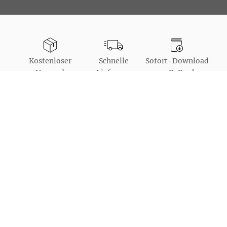
Kostenloser
Schnelle
Sofort-Download
Versand
Lieferung
von E-Books
Bestellung auch
als Gast möglich
Unsere Bezahlarten