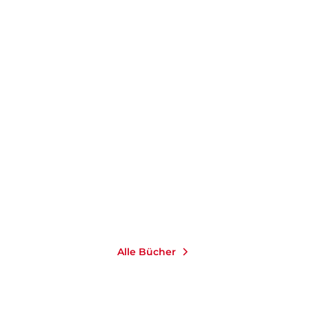
CHRISTIANE STENGER
MAX
BACHMEIER
Wer lernen will, muss
fühlen
E-Book
9,99
€
*
Merken
Alle Bücher