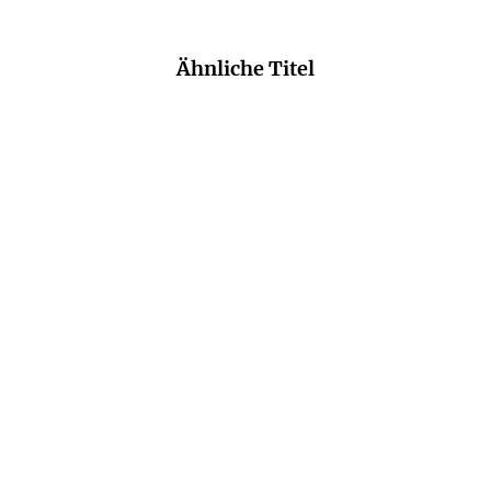
Ähnliche Titel
MALCOLM GLADWELL
KAI SCHREIBER