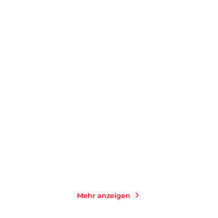
STEFAN KUHLMANN
HEINZ STRUNK
Umweg zum Sommer
Fleisch ist mein Gemüse
Taschenbuch mit Klappen
Taschenbuch mit Klappen
16,00
€
*
15,00
€
*
Merken
Merken
Mehr anzeigen