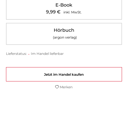
E-Book
9,99
€
inkl. MwSt.
Hörbuch
(argon verlag)
Lieferstatus:
•
Im Handel lieferbar
Jetzt im Handel kaufen
Merken
David Safier spielt wie immer lustvoll mit
Magie und Verwandlung. Und die Leser sind