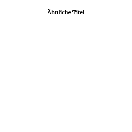
Ähnliche Titel
NEU
REBECCA TAYLOR MCKAY
KAREN SANDER
Er lügt
Die Tiefe: Verloren