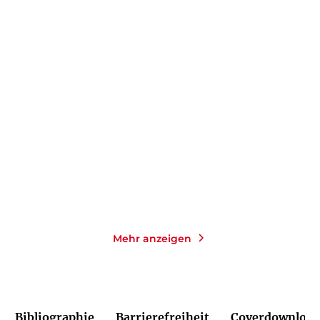
TILL RAETHER
KAREN SANDER
Meeresdunkel
Die Tiefe: Verblendet
Paperback
Taschenbuch mit Klappen
18,00
€
*
14,00
€
*
Merken
Merken
Mehr anzeigen
Bibliographie
Barrierefreiheit
Coverdownload