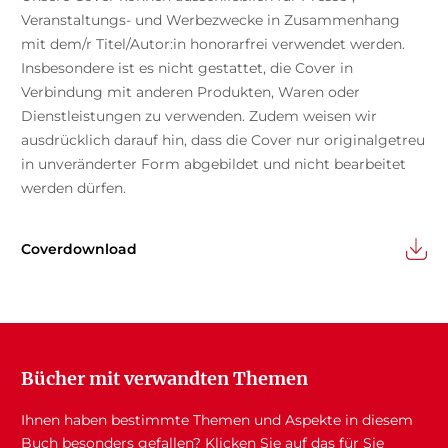
Veranstaltungs- und Werbezwecke in Zusammenhang
mit dem/r Titel/Autor:in honorarfrei verwendet werden.
Insbesondere ist es nicht gestattet, die Cover in
Verbindung mit anderen Produkten, Waren oder
Dienstleistungen zu verwenden. Zudem weisen wir
ausdrücklich darauf hin, dass die Cover nur originalgetreu
in unveränderter Form abgebildet und nicht bearbeitet
werden dürfen.
Coverdownload
Bücher mit verwandten Themen
Ihnen haben bestimmte Themen und Aspekte in diesem
Buch besonders gefallen? Klicken Sie auf das für Sie