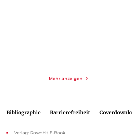
Abschied leben
Der Trost der Schönheit
Gebundene Ausgabe
Taschenbuch
24,00
€
*
14,00
€
*
Merken
Merken
Mehr anzeigen
Bibliographie
Barrierefreiheit
Coverdownload
Verlag: Rowohlt E-Book