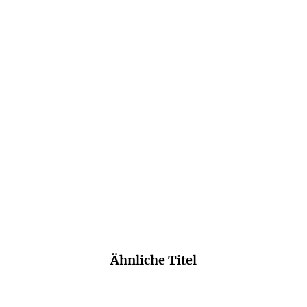
BRIT BENNETT
BRIT BENNETT
Die verschwindende
Die Mütter
Hälfte
Taschenbuch
Taschenbuch
15,00
€
*
16,00
€
*
Merken
Merken
Ähnliche Titel