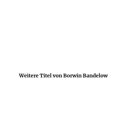
Aus Bandelows Buch spricht großes Wissen,
zudem liest es sich überaus unterhaltsam.
Süddeutsche Zeitung
Weitere Titel von Borwin Bandelow