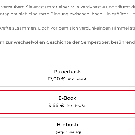
 verzaubert. Sie entstammt einer Musikerdynastie und träumt dav
entspinnt sich eine zarte Bindung zwischen ihnen – in größter H
Kräfte zusammen. Doch vor dem sich verdunkelnden Himmel strah
rn zur wechselvollen Geschichte der Semperoper: berührende 
Paperback
17,00
€
inkl. MwSt.
E-Book
9,99
€
inkl. MwSt.
Hörbuch
(argon verlag)