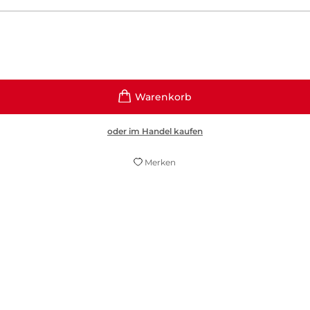
oder im Handel kaufen
Merken
ise in die Dresdner Geschichte. Klug und unterhal
einer neuen historischen Saga.
Radio Mülheim, 13. Juni 2023