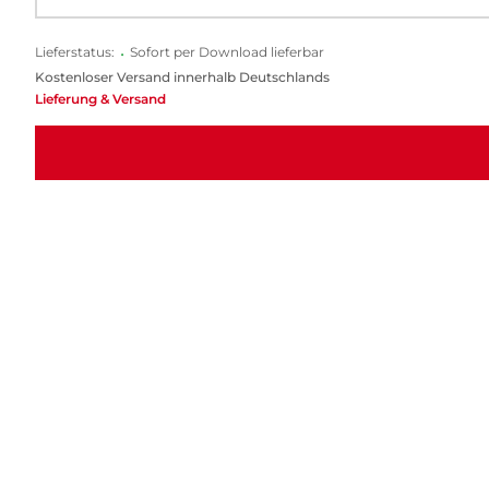
Lieferstatus:
•
Sofort per Download lieferbar
Kostenloser Versand innerhalb Deutschlands
Lieferung & Versand
Ein gelungener Roman und eine epochale Re