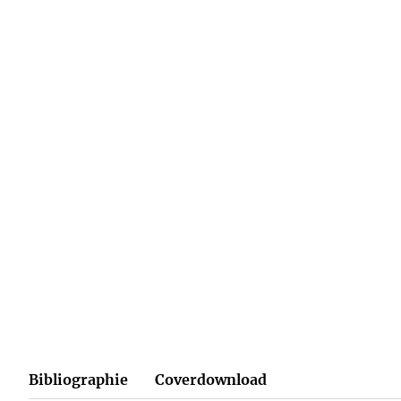
CHRISTOPH THOMANN
CHRISTIAN 
Klärungshilfe 3
Taschenbuch
16,00
€
*
Merken
Bibliographie
Coverdownload