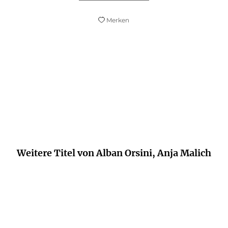
Merken
Lustig und bewegend zugleich.
Grazia
Weitere Titel von Alban Orsini, Anja Malich
BALD