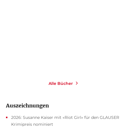
SUSANNE KAISER
SUSANNE KAISER
Witch Hunt
Riot Girl
Gebundene Ausgabe
Gebundene Ausgabe
24,00
€
*
24,00
€
*
Merken
Merken
Alle Bücher
Auszeichnungen
2026: Susanne Kaiser mit «Riot Girl» für den GLAUSER
Krimipreis nominiert