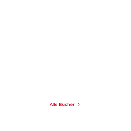
PIERRE BASIEUX
Die Welt als Spiel
E-Book
7,99
€
*
Merken
Alle Bücher