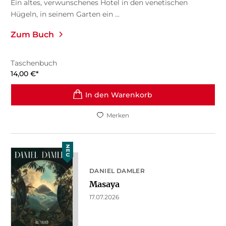
Ein altes, verwunschenes Hotel in den venetischen
Hügeln, in seinem Garten ein ...
Zum Buch
Taschenbuch
14,00
€
*
In den Warenkorb
Merken
NEU
DANIEL DAMLER
Masaya
17.07.2026