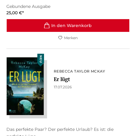
Gebundene Ausgabe
25,00
€
*
In den Warenkorb
Merken
NEU
REBECCA TAYLOR MCKAY
Er lügt
17.07.2026
Das perfekte Paar? Der perfekte Urlaub? Es ist: die