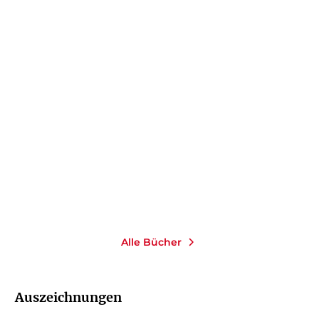
HIROKO OYAMADA
HIROKO OYAMADA
Die Fabrik
Das Loch
Gebundene Ausgabe
Gebundene Ausgabe
24,00
€
*
22,00
€
*
Merken
Merken
Alle Bücher
Auszeichnungen