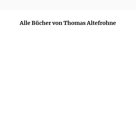
Alle Bücher von Thomas Altefrohne
MOA BERGLÖF
JOAKIM
JOAKIM ZANDER