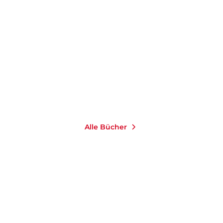
ZANDER
Die Stockholm-
Ein ehrliches Leben
Protokolle
Paperback
Paperback
18,00
€
*
18,00
€
*
Merken
Merken
Alle Bücher