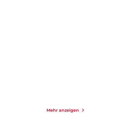
JORGE RICARDO GOMEZ
PASCAL LAINÉ
Massimissa
Der Liebe bittersüße
Plagen
E-Book
E-Book
9,99
€
*
9,99
€
*
Merken
Merken
Mehr anzeigen