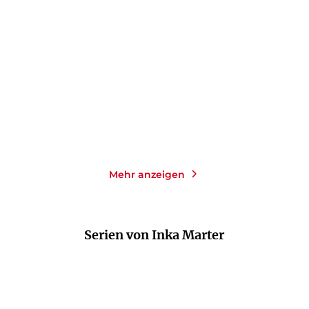
Autopsie
Ein Haus für einen
Sommer
Taschenbuch mit Klappen
E-Book
12,99
€
*
4,99
€
*
Im Handel kaufen
Merken
Merken
Mehr anzeigen
Serien von Inka Marter