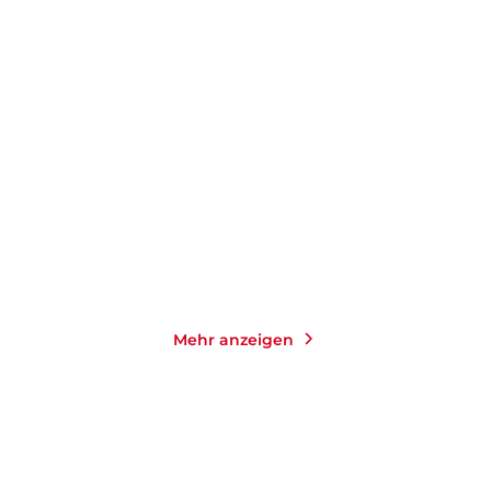
ALBERT CAMUS
ALBERT CAMUS
ROGER
QUILLIOT
Tagebücher 1935 - 1951
Reisetagebücher
Taschenbuch
Taschenbuch
19,00
€
*
10,00
€
*
Merken
Merken
Mehr anzeigen