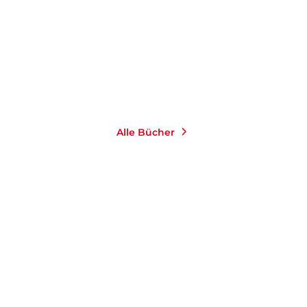
E-Book
9,99
€
*
Merken
Alle Bücher