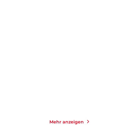
LISA FELDMAN BARRETT
LISA FELDMAN BARRETT
Siebeneinhalb Lektionen
Wie Gefühle entstehen
über das Ge ...
Taschenbuch
Gebundene Ausgabe
14,00
€
*
28,00
€
*
Merken
Merken
Mehr anzeigen