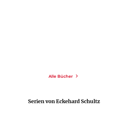
PER WAHLÖÖ
PER WAHLÖÖ
Die Generale
Wind und Regen
E-Book
E-Book
9,99
€
*
9,99
€
*
Merken
Merken
Alle Bücher
Serien von Eckehard Schultz