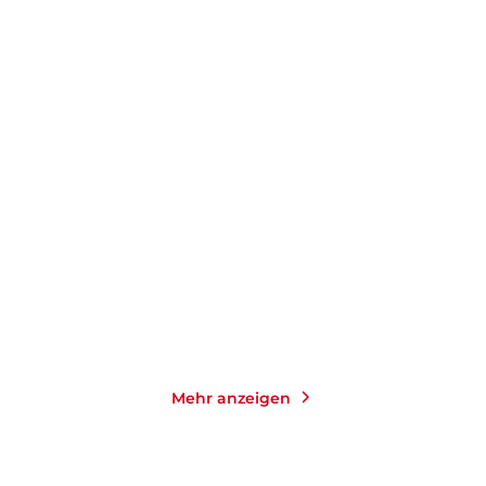
JOHN UPDIKE
HAROLD BRODKEY
Terrorist
Engel
Taschenbuch
Taschenbuch
10,99
€
*
9,50
€
*
Im Handel kaufen
Merken
Merken
Mehr anzeigen