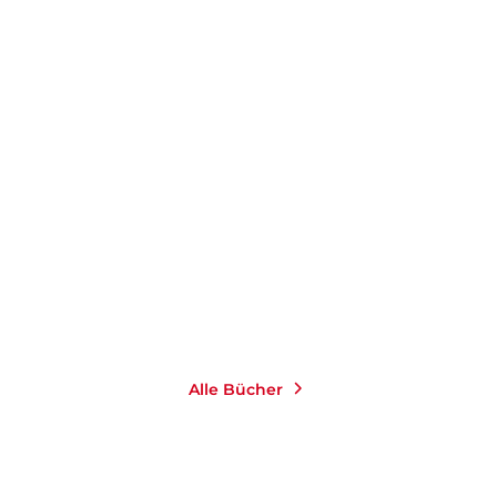
ALBERT CAMUS
SIMONE JUNG
JANA
MARLENE MADER
Vorträge und Reden
Denkräume
Taschenbuch
E-Book
16,00
€
*
9,99
€
*
Merken
Merken
Alle Bücher