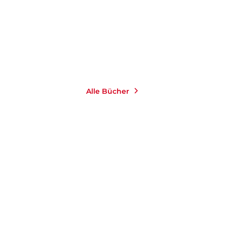
Taschenbuch
16,00
€
*
Merken
Alle Bücher