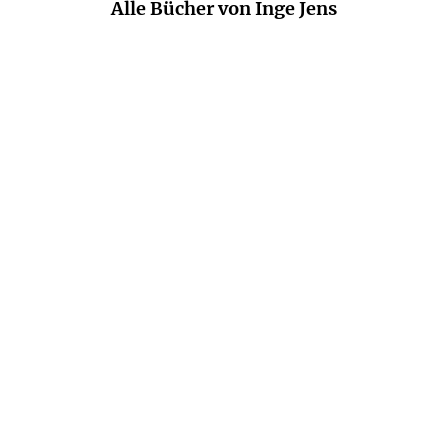
Alle Bücher von Inge Jens
INGE JENS
INGE JENS
Langsames Entschwinden
Am Schreibtisch