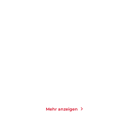
LIV HELLAND
KATHARINA HERZOG
Die Schloss-Schwestern:
A Taste of Cornwall: Ein
Strandhafer ...
Rezept für ...
Taschenbuch
Paperback
14,00
€
*
17,00
€
*
Merken
Merken
Mehr anzeigen