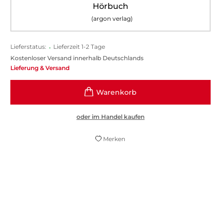
Hörbuch
(argon verlag)
Lieferstatus:
•
Lieferzeit 1-2 Tage
Kostenloser Versand innerhalb Deutschlands
Lieferung & Versand
oder im Handel kaufen
Merken
Eine Hommage ans Leben, mit all seinen
Tücken und Schönheiten.