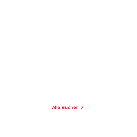
JUNEAU BLACK
JUNEAU BLACK
Kalte Spur in Shady
Mord in Shady Hollow
Hollow
Taschenbuch
Taschenbuch
15,00
€
*
14,00
€
*
Merken
Merken
Alle Bücher