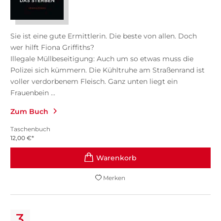
Sie ist eine gute Ermittlerin. Die beste von allen. Doch
wer hilft Fiona Griffiths?
Illegale Müllbeseitigung: Auch um so etwas muss die
Polizei sich kümmern. Die Kühltruhe am Straßenrand ist
voller verdorbenem Fleisch. Ganz unten liegt ein
Frauenbein ...
Zum Buch
Taschenbuch
12,00
€
*
Merken