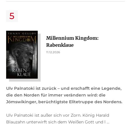
Millennium Kingdom:
Rabenklaue
11.12.2026
Ulv Palnatoki ist zurück – und erschafft eine Legende,
die den Norden für immer verändern wird: die
Jómswikinger, berüchtigtste Elitetruppe des Nordens.
Ulv Palnatoki ist außer sich vor Zorn. König Harald
Blauzahn unterwirft sich dem Weißen Gott und l ...