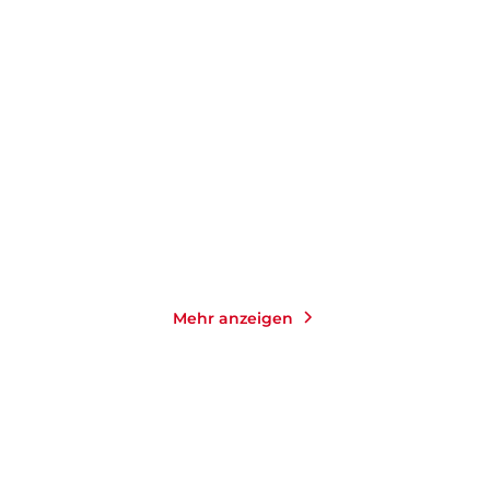
ASTRID FRITZ
ASTRID FRITZ
Die Vagabundin
Unter dem Banner des
Kreuzes
Taschenbuch
Taschenbuch
20,00
€
*
9,99
€
*
Merken
Merken
Mehr anzeigen