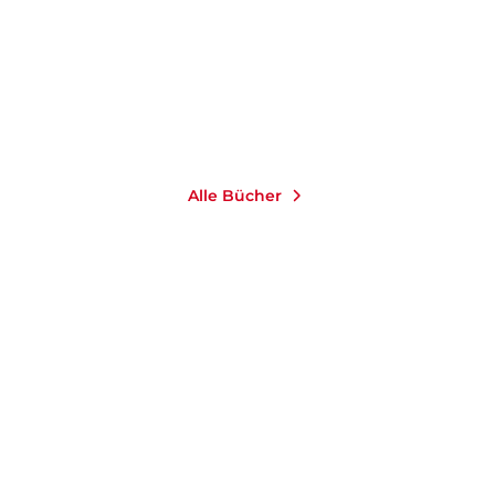
Paperback
Paperback
18,00
€
*
18,00
€
*
Merken
Merken
Alle Bücher