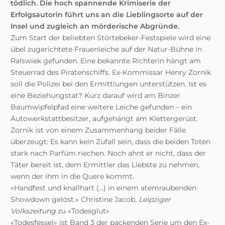
tödlich. Die hoch spannende Krimiserie der
Erfolgsautorin führt uns an die Lieblingsorte auf der
Insel und zugleich an mörderische Abgründe.
Zum Start der beliebten Störtebeker-Festspiele wird eine
übel zugerichtete Frauenleiche auf der Natur-Bühne in
Ralswiek gefunden. Eine bekannte Richterin hängt am
Steuerrad des Piratenschiffs. Ex-Kommissar Henry Zornik
soll die Polizei bei den Ermittlungen unterstützen. Ist es
eine Beziehungstat? Kurz darauf wird am Binzer
Baumwipfelpfad eine weitere Leiche gefunden – ein
Autowerkstattbesitzer, aufgehängt am Klettergerüst.
Zornik ist von einem Zusammenhang beider Fälle
überzeugt: Es kann kein Zufall sein, dass die beiden Toten
stark nach Parfüm riechen. Noch ahnt er nicht, dass der
Täter bereit ist, dem Ermittler das Liebste zu nehmen,
wenn der ihm in die Quere kommt.
«Handfest und knallhart (...) in einem atemraubenden
Showdown gelöst.» Christine Jacob,
Leipziger
Volkszeitung
zu «Todesglut»
«Todesfessel» ist Band 3 der packenden Serie um den Ex-