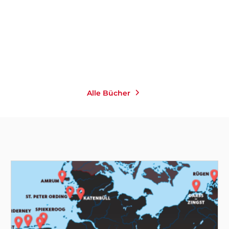
Taschenbuch
12,00
€
*
Merken
Alle Bücher