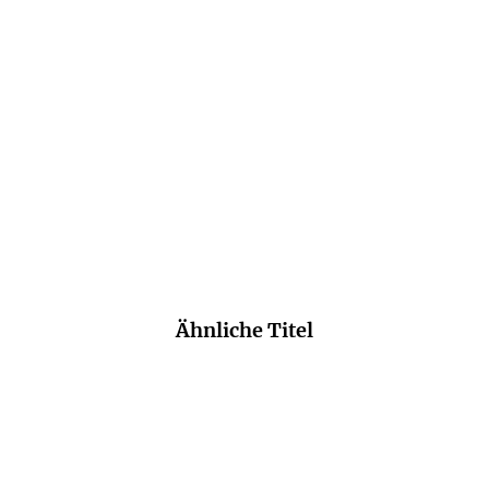
Perfekt für Freunde des Cosy-Crime und
Modelleisenbahnliebhaber.
@jethros_bookshelf (Instagram), 22. Juni 2026
Ähnliche Titel