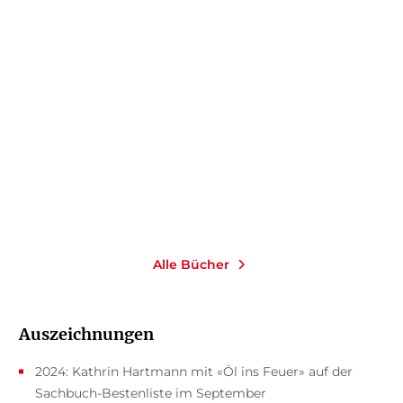
KATHRIN HARTMANN
Öl ins Feuer
Paperback
18,00
€
*
Merken
Alle Bücher
Auszeichnungen
2024: Kathrin Hartmann mit «Öl ins Feuer» auf der
Sachbuch-Bestenliste im September